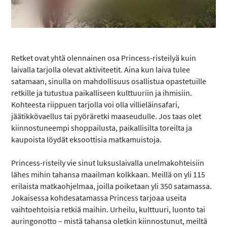
Retket ovat yhtä olennainen osa Princess-risteilyä kuin
laivalla tarjolla olevat aktiviteetit. Aina kun laiva tulee
satamaan, sinulla on mahdollisuus osallistua opastetuille
retkille ja tutustua paikalliseen kulttuuriin ja ihmisiin.
Kohteesta riippuen tarjolla voi olla villieläinsafari,
jäätikkövaellus tai pyöräretki maaseudulle. Jos taas olet
kiinnostuneempi shoppailusta, paikallisilta toreilta ja
kaupoista löydät eksoottisia matkamuistoja.
Princess-risteily vie sinut luksuslaivalla unelmakohteisiin
lähes mihin tahansa maailman kolkkaan. Meillä on yli 115
erilaista matkaohjelmaa, joilla poiketaan yli 350 satamassa.
Jokaisessa kohdesatamassa Princess tarjoaa useita
vaihtoehtoisia retkiä maihin. Urheilu, kulttuuri, luonto tai
auringonotto – mistä tahansa oletkin kiinnostunut, meiltä