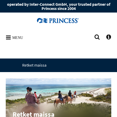
operated by Inter-Connect GmbH, your trusted partner of
Princess since 2004
MENU
Retket maissa
Retket maissa