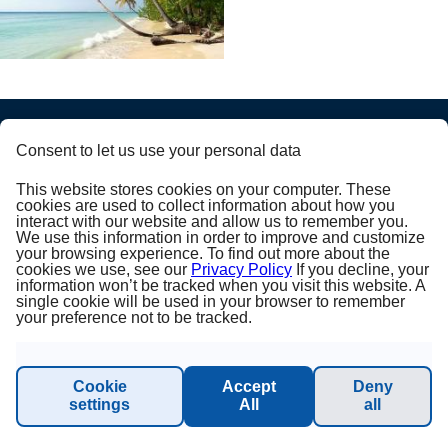
Consent to let us use your personal data
PRINCESS CRUISES
This website stores cookies on your computer. These
cookies are used to collect information about how you
interact with our website and allow us to remember you.
Julkaisija
We use this information in order to improve and customize
your browsing experience. To find out more about the
cookies we use, see our
Privacy Policy
If you decline, your
Tietoa meistä
information won’t be tracked when you visit this website. A
single cookie will be used in your browser to remember
your preference not to be tracked.
Yleiset ehdot
Sustainability - Planet Princess
Cookie
Accept
Deny
settings
All
all
Vastuuvapaus ja tietosuoja