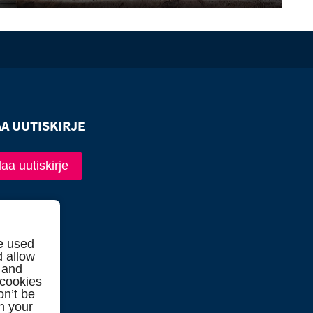
AA UUTISKIRJE
laa uutiskirje
e used
d allow
 and
 cookies
on’t be
in your