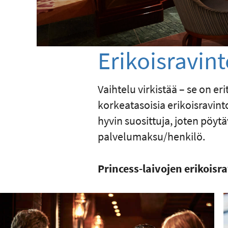
Erikoisravint
Vaihtelu virkistää – se on e
korkeatasoisia erikoisravinto
hyvin suosittuja, joten pöyt
palvelumaksu/henkilö.
Princess-laivojen erikoisra