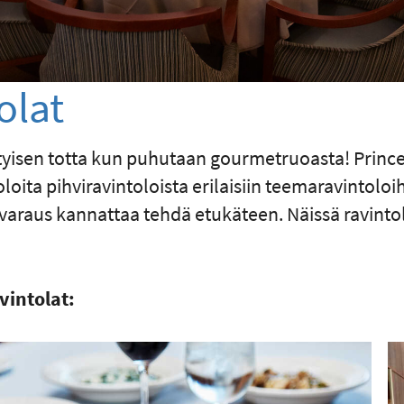
olat
rityisen totta kun puhutaan gourmetruoasta! Prince
loita pihviravintoloista erilaisiin teemaravintoloih
ävaraus kannattaa tehdä etukäteen. Näissä ravintol
vintolat: