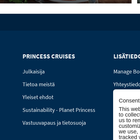
PRINCESS CRUISES
LISÄTIED
Julkaisija
Manage Bo
Tietoa meistä
Yhteystied
Yleiset ehdot
Soita minul
Consent 
This web
Sustainability - Planet Princess
Ryhmävarauk
to colle
us to re
Vastuuvapaus ja tietosuoja
customiz
we use,
tracked 