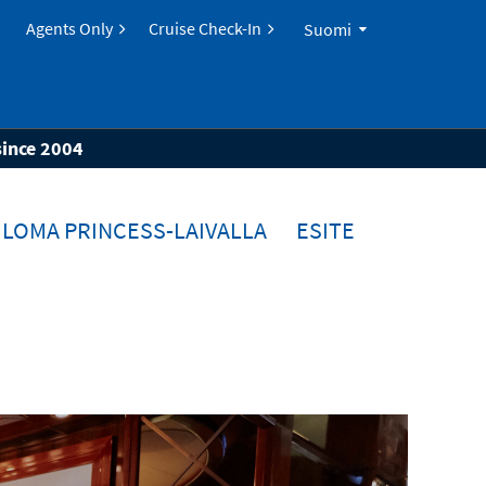
Agents Only
Cruise Check-In
Suomi
since 2004
LOMA PRINCESS-LAIVALLA
ESITE