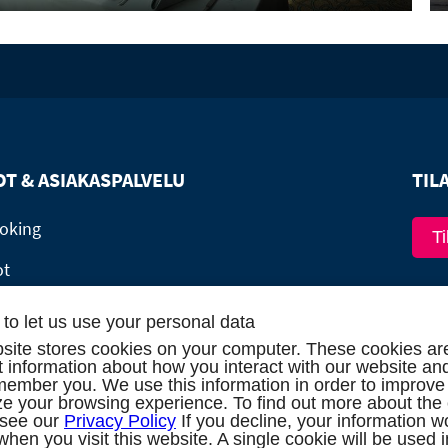
OT & ASIAKASPALVELU
TIL
oking
Ti
ot
le!
to let us use your personal data
site stores cookies on your computer. These cookies ar
set (16 hlöä / 8 hyttiä)
ct information about how you interact with our website an
member you. We use this information in order to improve
e your browsing experience. To find out more about the
 see our
Privacy Policy
If you decline, your information w
when you visit this website. A single cookie will be used 