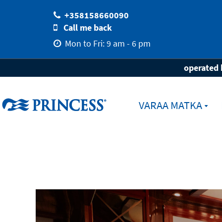
+358158660090
Call me back
Mon to Fri: 9 am - 6 pm
Home
Loma Princess-laivalla
Päivällisval
operated 
VARAA MATKA