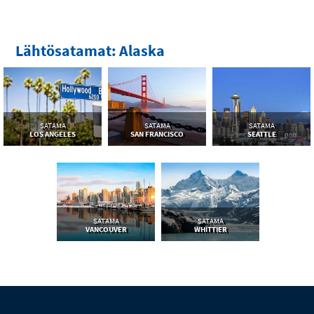
Lähtösatamat: Alaska
SATAMA
SATAMA
SATAMA
LOS ANGELES
SAN FRANCISCO
SEATTLE
SATAMA
SATAMA
VANCOUVER
WHITTIER