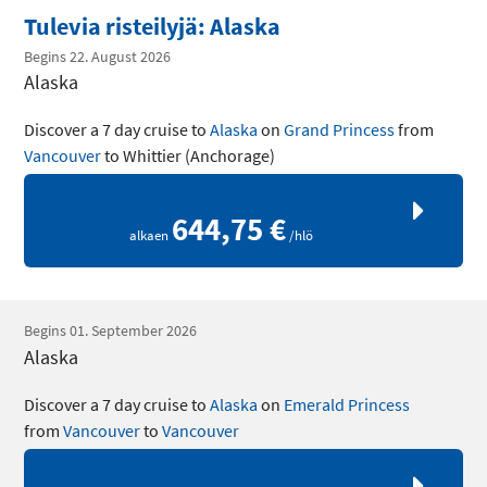
Tulevia risteilyjä: Alaska
Begins 22. August 2026
Alaska
Discover a 7 day cruise to
Alaska
on
Grand Princess
from
Vancouver
to Whittier (Anchorage)
644,75 €
alkaen
/hlö
Begins 01. September 2026
Alaska
Discover a 7 day cruise to
Alaska
on
Emerald Princess
from
Vancouver
to
Vancouver