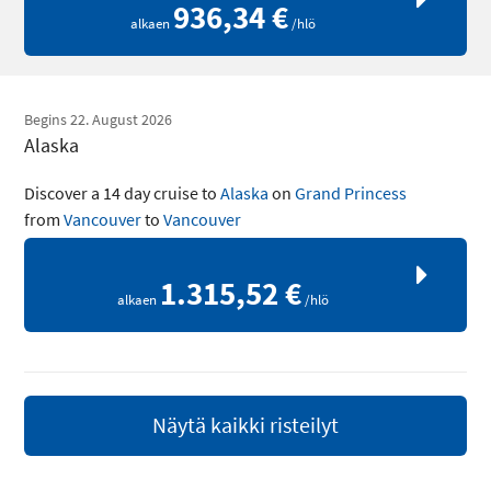
936,34 €
alkaen
/hlö
Begins 22. August 2026
Alaska
Discover a 14 day cruise to
Alaska
on
Grand Princess
from
Vancouver
to
Vancouver
1.315,52 €
alkaen
/hlö
Näytä kaikki risteilyt