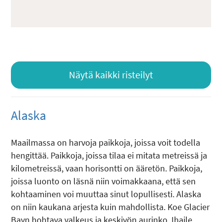
Näytä kaikki risteilyt
Alaska
Maailmassa on harvoja paikkoja, joissa voit todella
hengittää. Paikkoja, joissa tilaa ei mitata metreissä ja
kilometreissä, vaan horisontti on ääretön. Paikkoja,
joissa luonto on läsnä niin voimakkaana, että sen
kohtaaminen voi muuttaa sinut lopullisesti. Alaska
on niin kaukana arjesta kuin mahdollista. Koe Glacier
Bayn hohtava valkeus ja keskiyön aurinko. Ihaile