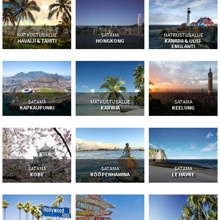
MATKUSTUSALUE
SATAMA
MATKUSTUSALUE
HAVAIJI & TAHITI
HONGKONG
KANADA & UUSI-
ENGLANTI
SATAMA
MATKUSTUSALUE
SATAMA
KAPKAUPUNKI
KARIBIA
KEELUNG
SATAMA
SATAMA
SATAMA
KOBE
KÖÖPENHAMINA
LE HAVRE