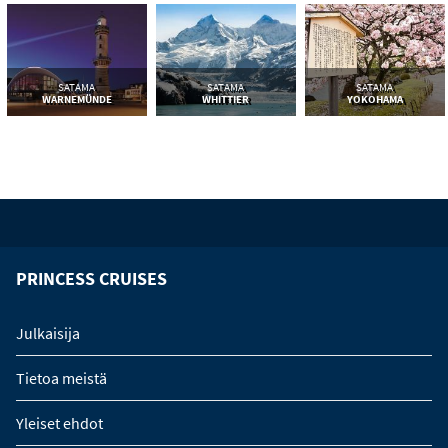
SATAMA
SATAMA
SATAMA
WARNEMÜNDE
WHITTIER
YOKOHAMA
PRINCESS CRUISES
Julkaisija
Tietoa meistä
Yleiset ehdot