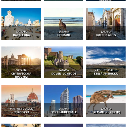
SATAMA
SATAMA
SATAMA
BARCELONA
BRISBANE
BUENOS AIRES
SATAMA
SATAMA
MATKUSTUSALUE
CIVITAVECCHIA
DOVER (LONTOO)
ETELÄ-AMERIKKA
(ROOMA)
MATKUSTUSALUE
SATAMA
SATAMA
EUROOPPA
FORT LAUDERDALE
FREMANTLE (PERTH)