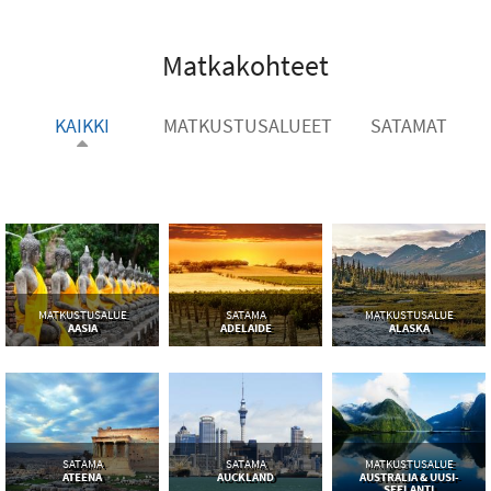
Matkakohteet
KAIKKI
MATKUSTUSALUEET
SATAMAT
MATKUSTUSALUE
SATAMA
MATKUSTUSALUE
AASIA
ADELAIDE
ALASKA
SATAMA
SATAMA
MATKUSTUSALUE
ATEENA
AUCKLAND
AUSTRALIA & UUSI-
SEELANTI