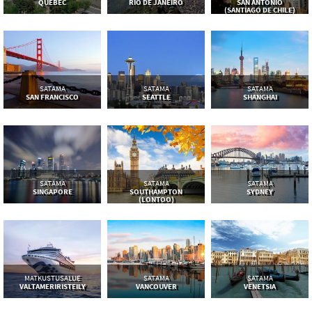
QUEBEC
RIO DE JANEIRO
SAN ANTONIO
(SANTIAGO DE CHILE)
SATAMA
SATAMA
SATAMA
SAN FRANCISCO
SEATTLE
SHANGHAI
SATAMA
SATAMA
SATAMA
SINGAPORE
SOUTHAMPTON
SYDNEY
(LONTOO)
MATKUSTUSALUE
SATAMA
SATAMA
VALTAMERIRISTEILY
VANCOUVER
VENETSIA