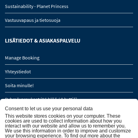
Sustainability - Planet Princess
Vastuuvapaus ja tietosuoja
LISÄTIEDOT & ASIAKASPALVELU
Manage Booking
Yhteystiedot
Soita minulle!
Ryhmävaraukset (16 hlöä / 8 hyttiä)
Consent to let us use your personal data
This website stores cookies on your computer. These
TILAA UUTISKIRJE
cookies are used to collect information about how you
interact with our website and allow us to remember you.
We use this information in order to improve and customize
your browsing experience. To find out more about the
Tilaa uutiskirje