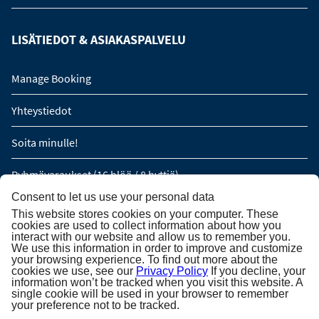
LISÄTIEDOT & ASIAKASPALVELU
Manage Booking
Yhteystiedot
Soita minulle!
Ryhmävaraukset (16 hlöä / 8 hyttiä)
Consent to let us use your personal data
This website stores cookies on your computer. These
TILAA UUTISKIRJE
cookies are used to collect information about how you
interact with our website and allow us to remember you.
We use this information in order to improve and customize
Tilaa uutiskirje
your browsing experience. To find out more about the
cookies we use, see our
Privacy Policy
If you decline, your
information won’t be tracked when you visit this website. A
single cookie will be used in your browser to remember
your preference not to be tracked.