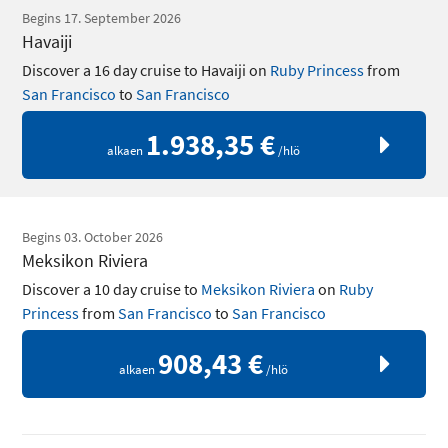
Begins 17. September 2026
Havaiji
Discover a 16 day cruise to Havaiji on
Ruby Princess
from
San Francisco
to
San Francisco
1.938,35 €
alkaen
/hlö
Begins 03. October 2026
Meksikon Riviera
Discover a 10 day cruise to
Meksikon Riviera
on
Ruby
Princess
from
San Francisco
to
San Francisco
908,43 €
alkaen
/hlö