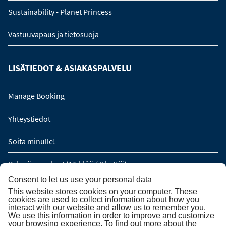
Sustainability - Planet Princess
Vastuuvapaus ja tietosuoja
LISÄTIEDOT & ASIAKASPALVELU
Manage Booking
Yhteystiedot
Soita minulle!
Ryhmävaraukset (16 hlöä / 8 hyttiä)
Consent to let us use your personal data
This website stores cookies on your computer. These
TILAA UUTISKIRJE
cookies are used to collect information about how you
interact with our website and allow us to remember you.
We use this information in order to improve and customize
Tilaa uutiskirje
your browsing experience. To find out more about the