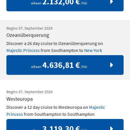
2.132,00 €
alkaen
/hlö
Begins 07. September 2026
Ozeanüberquerung
Discover a 26 day cruise to Ozeanüberquerung on
Majestic Princess
from Southampton to
New York
4.636,81 €
alkaen
/hlö
Begins 07. September 2026
Westeuropa
Discover a 12 day cruise to Westeuropa on
Majestic
Princess
from Southampton to Southampton
3.119,30 €