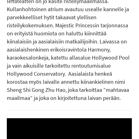
leffateatteri on jo käsite risteilymaailmassa.
Kullanhohtoinen atrium avautuu usealle kannelle ja
parvekkeelliset hytit takaavat ylellisen
risteilykokemuksen. Majestic Princessin tarjonnassa
on erityistä huomiota on haluttu kiinnittää
kiinalaisiin ja aasialaisiin matkailijoihin. Laivassa on
aasialaishenkinen erikoisravintola Harmony,
karaokesalonkeja, katettu allasalue Hollywood Pool
ja vain aikuisille tarkoitettu rentoutumisalue
Hollywood Conservatory. Aasialaista henkeä
korostaa myös laivalle annettu kiinankielinen nimi
Sheng Shi Gong Zhu Hao, joka tarkoittaa ”mahtavaa
maailmaa” ja joka on kirjoitettuna laivan perään.