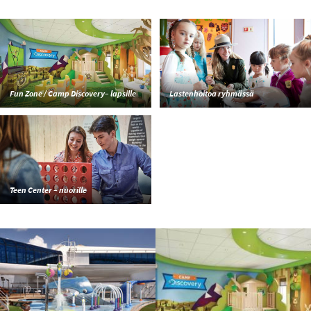
Fun Zone / Camp Discovery– lapsille
Lastenhoitoa ryhmässä
Teen Center – nuorille